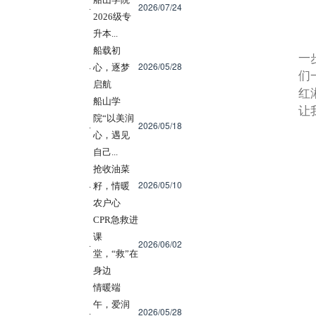
2026/07/24
·
2026级专
升本...
船载初
一
2026/05/28
·
心，逐梦
们
启航
红
船山学
让
院“以美润
2026/05/18
·
心，遇见
自己...
抢收油菜
2026/05/10
·
籽，情暖
农户心
CPR急救进
课
2026/06/02
·
堂，“救”在
身边
情暖端
午，爱润
2026/05/28
·