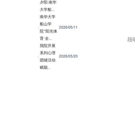
夕阳 南华
大学船...
南华大学
船山学
2026/05/11
·
院“阳光体
育·全...
段
我院开展
系列心理
2026/05/20
·
团辅活动
赋能...