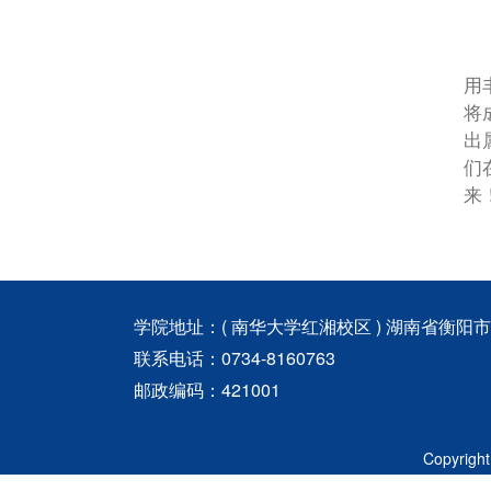
用
将
出
们
来
学院地址：( 南华大学红湘校区 ) 湖南省衡阳
联系电话：0734-8160763
邮政编码：421001
Copyri