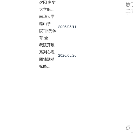
夕阳 南华
放
大学船...
手
南华大学
船山学
2026/05/11
·
院“阳光体
育·全...
我院开展
系列心理
2026/05/20
·
团辅活动
赋能...
点