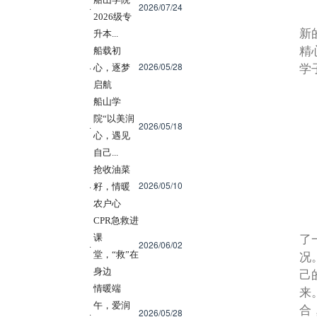
2026/07/24
·
2026级专
新
升本...
精
船载初
2026/05/28
·
心，逐梦
学
启航
船山学
院“以美润
2026/05/18
·
心，遇见
自己...
抢收油菜
2026/05/10
·
籽，情暖
农户心
CPR急救进
课
了
2026/06/02
·
堂，“救”在
况
身边
己
情暖端
来
午，爱润
合
2026/05/28
·