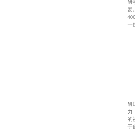
研
爱
4
一
研
力
的
于