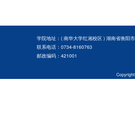
学院地址：( 南华大学红湘校区 ) 湖南省衡阳
联系电话：0734-8160763
邮政编码：421001
Copyri