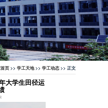
院首页
>>
学工天地
>>
学工动态
>> 正文
12年大学生田径运
绩
院