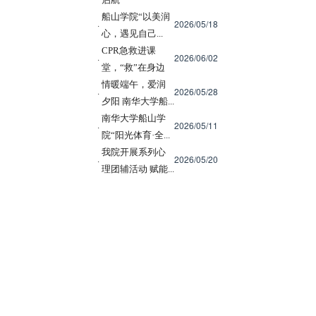
船山学院“以美润
2026/05/18
·
心，遇见自己...
CPR急救进课
2026/06/02
·
堂，“救”在身边
情暖端午，爱润
2026/05/28
·
夕阳 南华大学船...
南华大学船山学
2026/05/11
·
院“阳光体育·全...
我院开展系列心
2026/05/20
·
理团辅活动 赋能...