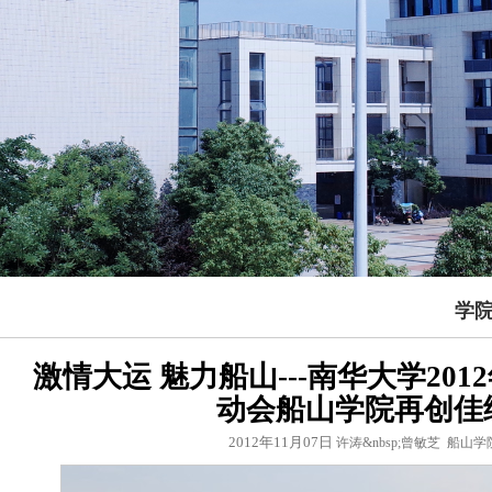
学
激情大运 魅力船山---南华大学20
动会船山学院再创佳
2012年11月07日
许涛&nbsp;曾敏芝 船山学