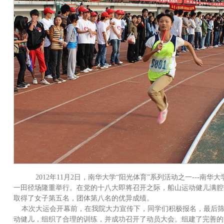
2012年11月2日，南华大学“阳光体育”系列活动之一---南华大
一田径场隆重举行。在党的十八大即将召开之际，船山运动健儿满腔
取得了女子第五名，团体第八名的优异成绩。
本次大运会开幕前，在我院大力宣传下，同学们积极报名，最后筛
动健儿，组织了合理的训练，并成功召开了动员大会。组建了完善的