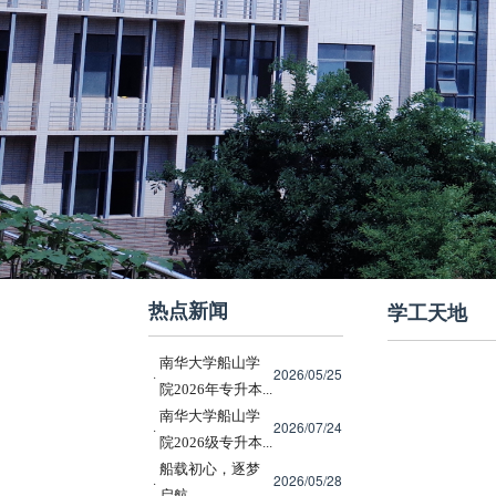
热点新闻
学工天地
南华大学船山学
2026/05/25
·
院2026年专升本...
南华大学船山学
2026/07/24
·
院2026级专升本...
船载初心，逐梦
2026/05/28
·
启航