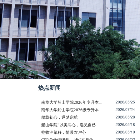
热点新闻
2026/05/25
·
南华大学船山学院2026年专升本...
2026/07/24
·
南华大学船山学院2026级专升本...
2026/05/28
·
船载初心，逐梦启航
2026/05/18
·
船山学院“以美润心，遇见自己...
2026/05/10
·
抢收油菜籽，情暖农户心
2026/06/02
·
CPR急救进课堂，“救”在身边